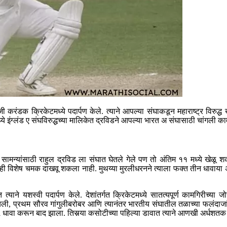
रंडक क्रिकेटमध्ये पदार्पण केले. त्याने आपल्या संघाकडून महाराष्ट्र विरुद्ध खे
्लंड ए संघविरुद्धच्या मालिकेत द्रविडने आपल्या भारत अ संघासाठी चांगली कामगिर
न सामन्यांसाठी राहुल द्रविड ला संघात घेतले गेले पण तो अंतिम ११ मध्ये खेळू 
 काही विशेष चमक दाखवू शकला नाही. मुथय्या मुरलीधरनने त्याला फक्त तीन धावाया अस
्याने यशस्वी पदार्पण केले. देशांतर्गत क्रिकेटमध्ये सातत्यपूर्ण कामगिरीच्या ज
ागीदारी रचली, प्रथम सौरव गांगुलीबरोबर आणि त्यानंतर भारतीय संघातील तळाच्या फल
 ९५ धावा करून बाद झाला. तिसर्‍या कसोटीच्या पहिल्या डावात त्याने आणखी अर्धश