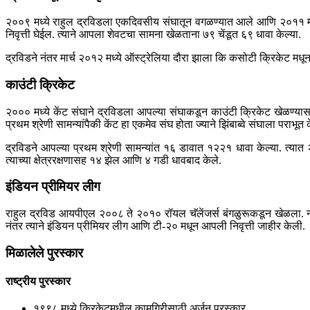
२००९ मध्ये राहुल द्रविडला एकदिवसीय संघातून वगळण्यात आले आणि २०११ मध्य
निवृत्ती घेईल. त्याने आपला शेवटचा सामना खेळताना ७९ चेंडूत ६९ धावा केल्या.
द्रविडने नंतर मार्च २०१२ मध्ये ऑस्ट्रेलिया दौरा झाला कि कसोटी क्रिकेट मधून 
काउंटी क्रिकेट
२००० मध्ये केंट संघाने द्रविडला आपल्या संघाकडून काउंटी क्रिकेट खेळण्यासाठी 
प्रथम श्रेणी सामन्यांपैकी केंट हा एकमेव संघ होता ज्याने झिंबाब्वे संघाला पराभूत क
द्रविडने आपल्या प्रथम श्रेणी सामन्यांत १६ डावात १२२१ धावा केल्या. त्यात 
त्याच्या क्षेत्ररक्षणासह १४ झेल आणि ४ गडी धावबाद केले.
इंडियन प्रीमियर लीग
राहुल द्रविड आयपीएल २००८ ते २०१० रॉयल चॅलेंजर्स बंगळुरूकडून खेळला. नंत
नंतर त्याने इंडियन प्रीमियर लीग आणि टी-२० मधून आपली निवृत्ती जाहीर केली.
मिळालेले पुरस्कार
राष्ट्रीय पुरस्कार
१९९८ मध्ये क्रिकेटमधील कामगिरीसाठी अर्जुन पुरस्कार