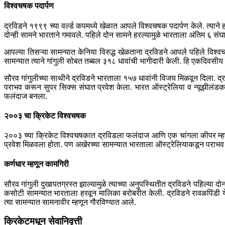
विश्वचषक पदार्पण
द्रविडने १९९९ च्या वर्ल्ड कपमध्ये खेळात आपले विश्वचषक पदार्पण केले. त्याने हॉ
दोन्ही सामने भारताने गमावले. पहिले दोन सामने हरल्यामुळे भारताला अंतिम ६ सं
आपल्या तिसऱ्या सामन्यात केनिया विरुद्ध खेळताना द्रविडने आपले पहिले विश्
सामन्यात त्याने गांगुली सोबत तब्बल ३१८ धावांची भागीदारी केली. हि एकदिवसीय
सौरव गांगुलीच्या साथीने द्रविडने भारताला १५७ धावांनी विजय मिळवून दिला. 
पराभव करून सुपर सिक्स संघात प्रवेश केला. भारत ऑस्ट्रेलिया व न्यूझीलंडकडू
फलंदाज बनला.
२००३ चा क्रिकेट विश्वचषक
२००३ च्या क्रिकेट विश्वचषकात द्रविडला फलंदाज आणि एक चांगला कीपर म्हणू
प्रवेश मिळवला होता. पण अखेरच्या सामन्यात भारताला ऑस्ट्रेलियाकडून पराभव
कर्णधार म्हणून कामगिरी
सौरव गांगुली दुखापतग्रस्त झाल्यामुळे त्याच्या अनुपस्थितीत द्रविडने पहिल्या 
कसोटी सामन्यात भारताला हरवून मालिका बरोबरीत केली. द्रविडने रावळपिंडी येथ
त्या सामन्यात सामनावीर म्हणून गौरविण्यात आले.
क्रिकेटमधून सेवानिवृत्ती