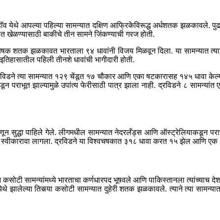
व येथे आपल्या पहिल्या सामन्यात दक्षिण आफ्रिकेविरूद्ध अर्धशतक झळकावले. पुढच्या स
घात खेळण्यासाठी बाकीचे तीन सामने जिंकण्याची गरज होती.
वचषक शतक झळकावत भारताला ९४ धावांनी विजय मिळवून दिला. या सामन्यात त्याने 
 इतिहासातील पहिली तीनशे धावांची भागीदारी होती.
द्रविडने त्या सामन्यात १२९ चेंडूत १७ चौकार आणि एका षटकारासह १४५ धावा केल्य
न पराभूत झाल्यामुळे उपांत्य फेरीसाठी पात्र झाला नाही. द्रविडने ८ सामन्यांत
न सुद्धा पाहिले गेले. लीगमधील सामन्यात नेदरलँड्स आणि ऑस्ट्रेलियाकडून प
 स्वीकारावा लागला. द्रविडने या विश्वचषकात ३१८ धावा करत १५ झेल आणि एक १ स्
दोन कसोटी सामन्यांमध्ये भारताचा कर्णधारपद भूषवले आणि पाकिस्तानला त्यांच्याच दे
े झालेल्या तिसर्‍या कसोटी सामन्यात दुहेरी शतक झळकावले. त्याने त्या सामन्या