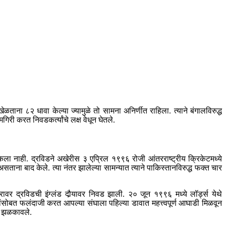
ळताना ८२ धावा केल्या ज्यामुळे तो सामना अनिर्णीत राहिला. त्याने बंगालविरुद्ध
ी करत निवडकर्त्यांचे लक्ष वेधून घेतले.
शकला नाही. द्रविडने अखेरीस ३ एप्रिल १९९६ रोजी आंतरराष्ट्रीय क्रिकेटमध्ये
ताना बाद केले. त्या नंतर झालेल्या सामन्यात त्याने पाकिस्तानविरुद्ध फक्त चार
ोरावर द्रविडची इंग्लंड दौर्‍यावर निवड झाली. २० जून १९९६ मध्ये लॉर्ड्स येथे
ंदाजांसोबत फलंदाजी करत आपल्या संघाला पहिल्या डावात महत्त्वपूर्ण आघाडी मिळवून
तक झळकावले.