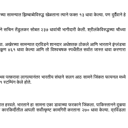
ामन्यात झिम्बाब्वेविरुद्ध खेळताना त्याने फक्त १३ धावा केल्या. पण दुर्दैवाने हे
सचिन तेंडुलकर सोबत २३७ धावांची भागीदारी केली. श्रीलंकेविरुद्धच्या चौथ्या
ा. अखेरच्या सामन्यात द्रविडने शानदार अर्धशतक ठोकले आणि भारताने इंग्लंडचा
 एकूण ४६१ धावा केल्या आणि तो विश्वचषक स्पर्धेतील सर्वात जास्त धावा करणारा
राभव पत्करावा लागल्यानंतर भारतीय संघाने सलग आठ सामने जिंकत फायनल मध्ये
टम्पिंग केले होते.
शात हरवले. भारताने हा सामना एका डावाच्या फरकाने जिंकला. पाकिस्तानने दुसर्‍या
त कारकिर्दीतील आपली सर्वोत्कृष्ट कामगिरी करताना २७० धावा केल्या. द्रविडला