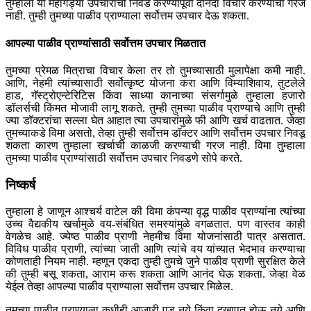
तुम्हाला या महागड्या उपचारांची निवड करण्यापूर्वी दोनदा विचार करण्याची गरज
नाही. तुम्ही तुमच्या पाळीव प्राण्याला सर्वोत्तम उपचार देऊ शकता.
आपल्या पाळीव प्राण्यांसाठी सर्वोत्तम उपचार मिळतात
तुमच्या प्रेमळ मित्राचा विचार केला तर तो तुमच्यासाठी मुलापेक्षा कमी नाही.
आणि, नेहमी त्यांच्यासाठी सर्वोत्कृष्ट योजना करा आणि विम्याशिवाय, तुटलेले
हाड, गॅस्ट्रोएन्टेरिटिस किंवा साध्या कानाच्या संसर्गामुळे तुम्हाला हजारो
डॉलर्सची किंमत मोजावी लागू शकते. तुम्ही तुमच्या पाळीव प्राण्याचे आणि तुम्ही
ज्या डॉक्टरांचा सल्ला घेत आहात त्या उपचारांमुळे फी आणि खर्च वाढतात. जेव्हा
तुमच्याकडे विमा असतो, तेव्हा तुम्ही सर्वोत्तम डॉक्टर आणि सर्वोत्तम उपचार निवडू
शकता कारण तुम्हाला खर्चाची काळजी करण्याची गरज नाही. विमा तुम्हाला
तुमच्या पाळीव प्राण्यांसाठी सर्वोत्तम उपचार निवडणे सोपे करते.
निष्कर्ष
तुम्हाला हे जाणून आश्चर्य वाटेल की विमा कंपन्या वृद्ध पाळीव प्राण्यांना त्यांच्या
उच्च वैद्यकीय खर्चामुळे वय-संबंधित समस्यांमुळे वगळतात. पण वास्तव काही
वेगळेच आहे. ज्येष्ठ पाळीव प्राणी नेहमीच विमा योजनांसाठी पात्र असतात.
विविध पाळीव प्राणी, त्यांच्या जाती आणि त्यांचे वय यांच्यात भेदभाव करण्याचा
कोणताही नियम नाही. म्हणून एकदा तुम्ही तुमचे जुने पाळीव प्राणी सुरक्षित केले
की तुम्ही बसू शकता, आराम करू शकता आणि आनंद घेऊ शकता. जेव्हा वेळ
येईल तेव्हा आपल्या पाळीव प्राण्याला सर्वोत्तम उपचार मिळेल.
तुमच्या पाळीव प्राण्याला कधीही आजारी पडू नये किंवा दुखापत होऊ नये आणि