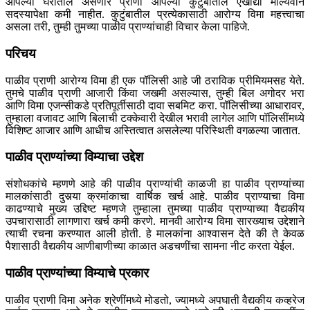
आपल्या घरातील असणारे प्राणी आपल्या कुटुंबातील एखाद्या मौल्यवान
सदस्यापेक्षा कमी नाहीत. कुटुंबातील प्रत्येकासाठी आरोग्य विमा महत्त्वाचा
असला तरी, तुम्ही तुमच्या पाळीव प्राण्यांचाही विचार केला पाहिजे.
परिचय
पाळीव प्राणी आरोग्य विमा ही एक पॉलिसी आहे जी ठराविक प्रीमियमसह येते.
तुमचे पाळीव प्राणी आजारी किंवा जखमी असल्यास, तुम्ही बिल अगोदर भरा
आणि विमा एजन्सीकडे प्रतिपूर्तीसाठी दावा सबमिट करा. पॉलिसीच्या आधारावर,
तुम्हाला वजावट आणि बिलाची टक्केवारी देखील भरावी लागेल आणि पॉलिसींमध्ये
विशिष्ट आजार आणि आधीच अस्तित्वात असलेल्या परिस्थिती वगळल्या जातात.
पाळीव प्राण्यांच्या विम्याचा उद्देश
संशोधकांचे म्हणणे आहे की पाळीव प्राण्यांची काळजी हा पाळीव प्राण्यांच्या
मालकांसाठी दुसर्‍या क्रमांकाचा वार्षिक खर्च आहे. पाळीव प्राण्याचा विमा
काढण्याचे मुख्य उद्दिष्ट म्हणजे तुम्हाला तुमच्या पाळीव प्राण्याच्या वैद्यकीय
उपचारासाठी लागणारा खर्च कमी करणे. मानवी आरोग्य विमा सारख्याच उद्देशाने
त्याची रचना करण्यात आली होती. हे मालकांना आश्वासन देते की ते केवळ
पैशासाठी वैद्यकीय आणीबाणीच्या काळात अडचणींचा सामना नीट करता येईल.
पाळीव प्राण्यांच्या विम्याचे प्रकार
पाळीव प्राणी विमा अनेक श्रेणींमध्ये मोडतो, ज्यामध्ये अपघाती वैद्यकीय कव्हरेज