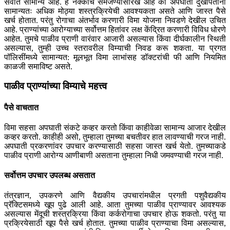
सर्वात सामान्य आहे. हे नक्कीच समजण्यासारखे आहे की अपघाती दुखापतींना
सामान्यतः अधिक मोठ्या शस्त्रक्रियेची आवश्यकता असते आणि जास्त पैसे
खर्च होतात. परंतु रोगाचा अंतर्भाव करणारी विमा योजना निवडणे देखील उचित
आहे. प्राण्यांच्या आरोग्याच्या सर्वोत्तम हितांवर लक्ष केंद्रित करणारी विविध धोरणे
आहेत. तुमचे पाळीव प्राणी वारंवार आजारी असल्यास किंवा दीर्घकालीन स्थिती
असल्यास, तुम्ही उच्च स्तरावरील विम्याची निवड करू शकता. या प्रगत
पॉलिसींमध्ये सामान्यत: मूलभूत विमा लाभांसह डॉक्टरांची फी आणि नियमित
काळजी समाविष्ट असते.
पाळीव प्राण्यांच्या विम्याचे महत्त्व
पैसे वाचतात
विमा सहसा अपघाती संकटे कव्हर करतो किंवा काहीवेळा सामान्य आजार देखील
कव्हर करतो. काहीही असो, तुम्हाला तुमच्या बचतीवर हात लावण्याची गरज नाही.
अपघाती प्रकरणांवर उपचार करण्यासाठी सहसा जास्त खर्च येतो. तुमच्याकडे
पाळीव प्राणी आरोग्य आणीबाणी असताना तुम्हाला निधी जमवण्याची गरज नाही.
सर्वोत्तम उपचार उपलब्ध असतात
तंत्रज्ञान, उपकरणे आणि वैद्यकीय उपचारांमधील प्रगती पशुवैद्यकीय
प्रॅक्टिसमध्ये खूप पुढे आली आहे. आता तुमच्या पाळीव प्राण्यावर आवश्यक
असल्यास मेंदूची शस्त्रक्रिया किंवा कर्करोगाचा उपचार होऊ शकतो. परंतु या
प्रक्रियेसाठी खूप पैसे खर्च होतात. तुमच्या पाळीव प्राण्याचा विमा असल्यास,