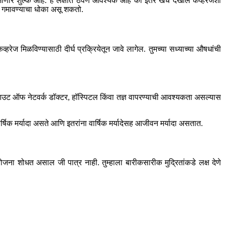
जाणारे शुल्क आहे. हे लक्षात ठेवणे आवश्यक आहे की इतर खर्च देखील कव्हरेजशी
षण गमावण्याचा धोका असू शकतो.
रेज मिळविण्यासाठी दीर्घ प्रक्रियेतून जावे लागेल. तुमच्या सध्याच्या औषधांची
ला आउट ऑफ नेटवर्क डॉक्टर, हॉस्पिटल किंवा तज्ञ वापरण्याची आवश्यकता असल्यास
वार्षिक मर्यादा असते आणि इतरांना वार्षिक मर्यादेसह आजीवन मर्यादा असतात.
योजना शोधत असाल जी पात्र नाही. तुम्हाला बारीकसारीक मुद्रितांकडे लक्ष देणे