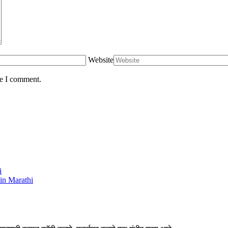
Website
me I comment.
i
 in Marathi