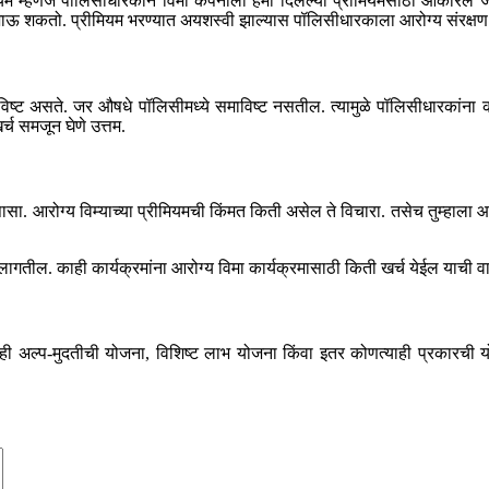
रीमियम म्हणजे पॉलिसीधारकाने विमा कंपनीला हमी दिलेल्या प्रीमियमसाठी आकारले 
रला जाऊ शकतो. प्रीमियम भरण्यात अयशस्वी झाल्यास पॉलिसीधारकाला आरोग्य संरक्
िष्ट असते. जर औषधे पॉलिसीमध्ये समाविष्ट नसतील. त्यामुळे पॉलिसीधारकांना कव्ह
र्च समजून घेणे उत्तम.
पासा. आरोग्य विम्याच्या प्रीमियमची किंमत किती असेल ते विचारा. तसेच तुम्हा
ावे लागतील. काही कार्यक्रमांना आरोग्य विमा कार्यक्रमासाठी किती खर्च येईल याची 
तुम्ही अल्प-मुदतीची योजना, विशिष्ट लाभ योजना किंवा इतर कोणत्याही प्रकारची 