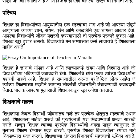
संपूर्ण जगाचा निर्माता आहे आणि शिक्षक हा एका चांगल्या राष्ट्राचा निर्माता आहे.
परिचय
शिक्षक हा विद्यार्थ्याच्या आयुष्यातील एक महत्त्वाचा भाग आहे जो आपल्या संपूर्ण
आयुष्याला त्याच्या ज्ञान, संयम, प्रेम आणि काळजीने एक चांगला आकार देतो.
आपल्या विद्यार्थ्याचे जीवन यशस्वी करण्यासाठी तो प्रत्येक प्रकारे कुशल आहे.
शिक्षक खूप हुशार असतो. विद्यार्थ्याचे मन अभ्यासात कसे लावायचे हे शिक्षकाला
माहीत असते.
शिक्षक हे ज्ञानाचे भांडार आहे आणि त्याच्याकडे संयम आणि विश्वास आहे जो
विद्यार्थ्यांच्या भविष्याची जबाबदारी घेतो. शिक्षकांचे ध्येय फक्त त्यांच्या विद्यार्थ्यांना
यशस्वी पाहणे आहे. शिक्षक हे समाजातील अत्यंत प्रतिष्ठित लोक आहेत जे
त्यांच्या शिक्षणाच्या मदतीने सामान्य लोकांची जीवनशैली उंचावण्याची जबाबदारी
घेतात. पालक आपल्या मुलांसाठी शिक्षकाकडून खूप अपेक्षा करतात.
शिक्षकाचे महत्त्व
शिक्षकाला केवळ विद्यार्थी जीवनातच नव्हे तर प्रत्येक क्षेत्रात महत्त्वाचे स्थान
आहे. शिक्षकाला माहीत असते की प्रत्येकाची यश मिळवण्याची क्षमता सारखी
नसते, म्हणून शिक्षक त्याच्या प्रत्येक विद्यार्थ्याची क्षमता पाहून त्यानुसार तो
मुलाला शिक्षण घेण्यास मदत करतो. प्रत्येक शिक्षक विद्यार्थ्याला त्यांचा मार्ग
निवडण्यास मदत करतो. शिक्षणाच्या क्षेत्रात शिक्षकांची महत्त्वाची भूमिका असते.