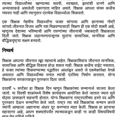
त्याच्या विद्यार्थ्यांच्या खाण्याच्या सवयी, स्वच्छता, इतरांशी वागणे आणि
अभ्यासाकडे असलेली एकाग्रता माहित असते. शिक्षक आपला संयम कधीच
गमावत नाही आणि त्यानुसार प्रत्येक विद्यार्थ्याला शिकवतो.
एक शिक्षक नेहमीच विद्यार्थ्यांना फक्त चांगल्या आणि ज्ञानाच्या गोष्टी
सांगतो.जीवनात विजय आणि यश मिळवण्यासाठी शिक्षण ही एक मोठी शक्ती आहे,
म्हणूनच देशाच्या भविष्याची आणि तरुणांच्या जीवनाची जबाबदारी शिक्षकाला
दिली जाते. शिक्षक लहानपणापासूनच मुलांना सामाजिक, मानसिक आणि
बौद्धिकदृष्ट्या सक्षम बनवतो.
निष्कर्ष
शिक्षक आपल्या जीवनात खूप महत्वाचे आहेत. शिक्षकाशिवाय जीवनात मानसिक,
सामाजिक आणि बौद्धिक विकास होऊ शकत नाही. शिक्षक कधीच वाईट नसतात,
हे फक्त त्यांच्या शिकवण्याच्या पद्धतीवर अवलंबून असते जे एकमेकांपेक्षा वेगळे
असतात आणि विद्यार्थ्यांच्या मनात त्यांची प्रतिमा निर्माण करतात. योग्य
शिक्षकांना सरकारकडून पुरस्कार दिला जातो.
दरवर्षी ५ सप्टेंबर हा शिक्षक दिन म्हणून शिक्षकांच्या सन्मानार्थ साजरा केला
जातो. या दिवशी शाळांमध्ये विशेष कार्यक्रम आयोजित केले जातात ज्यात मुले
मोठ्या उत्साहाने सहभागी होतात. योग्य शिक्षकांना राष्ट्रपतींच्या हस्ते पद आणि
पुरस्कार देऊन सन्मानित केले जाते. राष्ट्र त्या सर्व शिक्षकांचा सन्मान करते
ज्यांनी आम्हाला अज्ञानाचा अंधार दूर करण्यात मदत केली. शिक्षक हा ज्ञानाचा
महासागर आहे, आपण शक्यतोपर्यंत त्याच्याकडून काही ना काही विषयांविषयी
ज्ञान घेत राहिले पाहिजे.