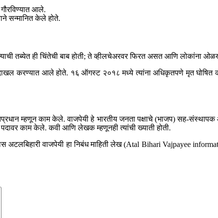
े गौरविण्यात आले.
नाने सन्मानित केले होते.
. त्याची तब्येत ही चिंतेची बाब होती; ते व्हीलचेअरवर फिरत असत आणि लोकांना ओळ
े दाखल करण्यात आले होते. १६ ऑगस्ट २०१८ मध्ये त्यांना अधिकृतपणे मृत घोषित कर
रधान म्हणून काम केले. वाजपेयी हे भारतीय जनता पक्षाचे (भाजप) सह-संस्थापक आणि 
यकाळ पदावर काम केले. कवी आणि लेखक म्हणूनही त्यांची ख्याती होती.
णास अटलबिहारी वाजपेयी हा निबंध माहिती लेख (Atal Bihari Vajpayee info