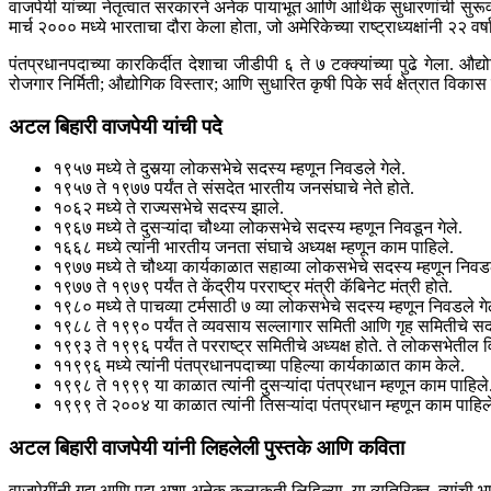
वाजपेयी यांच्या नेतृत्वात सरकारने अनेक पायाभूत आणि आर्थिक सुधारणांची सुरू
मार्च २००० मध्ये भारताचा दौरा केला होता, जो अमेरिकेच्या राष्ट्राध्यक्षांनी २२ वर्
पंतप्रधानपदाच्या कारकिर्दीत देशाचा जीडीपी ६ ते ७ टक्क्यांच्या पुढे गेला.
रोजगार निर्मिती; औद्योगिक विस्तार; आणि सुधारित कृषी पिके सर्व क्षेत्रात विकास
अटल बिहारी वाजपेयी यांची पदे
१९५७ मध्ये ते दुसर्‍या लोकसभेचे सदस्य म्हणून निवडले गेले.
१९५७ ते १९७७ पर्यंत ते संसदेत भारतीय जनसंघाचे नेते होते.
१०६२ मध्ये ते राज्यसभेचे सदस्य झाले.
१९६७ मध्ये ते दुसऱ्यांदा चौथ्या लोकसभेचे सदस्य म्हणून निवडून गेले.
१६६८ मध्ये त्यांनी भारतीय जनता संघाचे अध्यक्ष म्हणून काम पाहिले.
१९७७ मध्ये ते चौथ्या कार्यकाळात सहाव्या लोकसभेचे सदस्य म्हणून निवडल
१९७७ ते १९७९ पर्यंत ते केंद्रीय परराष्ट्र मंत्री कॅबिनेट मंत्री होते.
१९८० मध्ये ते पाचव्या टर्मसाठी ७ व्या लोकसभेचे सदस्य म्हणून निवडले गे
१९८८ ते १९९० पर्यंत ते व्यवसाय सल्लागार समिती आणि गृह समितीचे सदस
१९९३ ते १९९६ पर्यंत ते परराष्ट्र समितीचे अध्यक्ष होते. ते लोकसभेतील विर
११९९६ मध्ये त्यांनी पंतप्रधानपदाच्या पहिल्या कार्यकाळात काम केले.
१९९८ ते १९९९ या काळात त्यांनी दुसऱ्यांदा पंतप्रधान म्हणून काम पाहिले
१९९९ ते २००४ या काळात त्यांनी तिसऱ्यांदा पंतप्रधान म्हणून काम पाहिल
अटल बिहारी वाजपेयी यांनी लिहलेली पुस्तके आणि कविता
वाजपेयींनी गद्य आणि पद्य अशा अनेक कलाकृती लिहिल्या. या व्यतिरिक्त, त्यांची भ