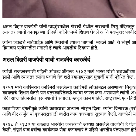
अटल बिहार वाजपेयी यांनी ग्वाल्हेरमधील गोरखी येथील सरस्वती शिशु मंदिरातून आपल
त्यानंतर त्यांनी कानपूरच्या डीएव्ही कॉलेजमध्ये शिक्षण घेतले आणि पदव्युत्तर पदव
त्यांना जवळचे नातेवाईक आणि मित्रांनी त्याला ‘बापजी’ म्हटले आहे. ते संपूर्
हिमाचल प्रदेशातील मनाली हे त्याचे आवडीचे ठिकाण होते.
अटल बिहारी वाजपेयी यांची राजकीय कारकीर्द
त्यांची राजकारणाशी पहिली ओळख ऑगस्ट १९४२ मध्ये भारत छोडो चळवळीच्या वेळी
झाले आणि त्यानंतर त्यांना पक्षाचे नेते श्री श्यामाप्रसाद मुखर्जी यांनी प्रेरित केले.
१९५१ मध्ये काश्मिरात काश्मिरी नसलेल्या काश्मिरी लोकांबद्दल असणाऱ्या निकृष्ट
कायद्याचे शिक्षण घेतले पण पत्रकारितेकडे त्यांचा जास्त कल असल्याने त्यांनी अभ्
हिंदी साप्ताहिकातील प्रकाशनांचे संपादक म्हणून काम पाहिले. राष्ट्रधर्म, एक हि
फाळणीच्या दंगलीमुळे त्यांनी कायद्याचा अभ्यास सोडून दिला. त्यांना विसारक (प्
आणि वीर अर्जुन या वृत्तपत्रांसाठी त्वरीत काम करण्यास सुरवात केली. वाजपेयी 
१९६८ ते १९७२ या काळात भारतीय जनसंघाचे अध्यक्ष असलेले वाजपेयी हे पंतप्रध
केली. संपूर्ण पाच वर्षांचा कार्यकाळ सेवा बजावणारे ते पहिले भारतीय पंतप्रधान होत