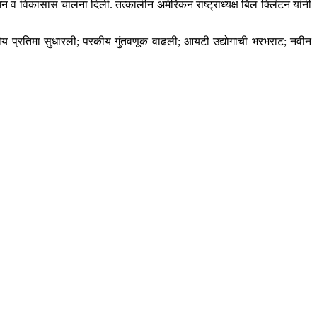
धन व विकासास चालना दिली. तत्कालीन अमेरिकन राष्ट्राध्यक्ष बिल क्लिंटन यांनी
्ट्रीय प्रतिमा सुधारली; परकीय गुंतवणूक वाढली; आयटी उद्योगाची भरभराट; नवीन