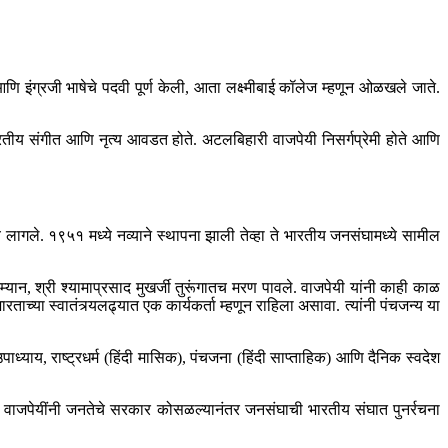
त आणि इंग्रजी भाषेचे पदवी पूर्ण केली, आता लक्ष्मीबाई कॉलेज म्हणून ओळखले जाते.
 भारतीय संगीत आणि नृत्य आवडत होते. अटलबिहारी वाजपेयी निसर्गप्रेमी होते आणि
गले. १९५१ मध्ये नव्याने स्थापना झाली तेव्हा ते भारतीय जनसंघामध्ये सामील
म्यान, श्री श्यामाप्रसाद मुखर्जी तुरूंगातच मरण पावले. वाजपेयी यांनी काही काळ
ताच्या स्वातंत्र्यलढ्यात एक कार्यकर्ता म्हणून राहिला असावा. त्यांनी पंचजन्य या
ाध्याय, राष्ट्रधर्म (हिंदी मासिक), पंचजना (हिंदी साप्ताहिक) आणि दैनिक स्वदेश
्ये वाजपेयींनी जनतेचे सरकार कोसळल्यानंतर जनसंघाची भारतीय संघात पुनर्रचना