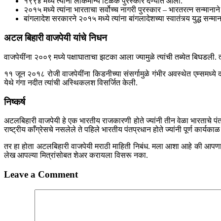
१९९४ मध्ये त्यांना लोकमान्य टिळक पुरस्कार देण्यात आला.
२०१५ मध्ये त्यांना भारताचा सर्वोच्च नागरी पुरस्कार – भारतरत्न सन्मानान
बांगलादेश सरकारने २०१५ मध्ये त्यांना बांगलादेशच्या स्वातंत्र्य युद्ध सन्मा
अटल बिहारी वाजपेयी यांचे निधन
वाजपेयींना २००९ मध्ये पक्षाघाताचा झटका आला ज्यामुळे त्यांची तब्येत बिघडली
११ जून २०१८ रोजी वाजपेयींना किडनीच्या संसर्गामुळे गंभीर अवस्थेत एम्समध्य
येथे गंगा नदीत त्यांची अस्थिकलश विसर्जित केली.
निष्कर्ष
अटलबिहारी वाजपेयी हे एक भारतीय राजकारणी होते ज्यांनी तीन वेळा भारताचे पंतप्
राष्ट्रीय काँग्रेसचे नसलेले ते पहिले भारतीय पंतप्रधान होते ज्यांनी पूर्ण कार्
तर हा होता अटलबिहारी वाजपेयी मराठी माहिती निबंध. मला आशा आहे की आप
लेख आपल्या मित्रांसोबत शेअर करायला विसरू नका.
Leave a Comment