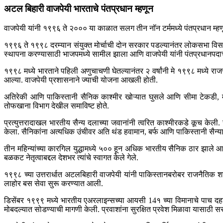
अटल बिहारी वाजपेयी भारताचे पंतप्रधान म्हणून
वाजपेयी यांनी १९९६ ते २००० या काळात सलग तीन नॉन टर्ममध्ये पंतप्रधान म्हण
१९९६ ते १९९८ दरम्यान संयुक्त मोर्चाची दोन सरकार पडल्यानंतर लोकसभा विसर्
स्थापना करण्यासाठी भाजपमध्ये सामील झाला आणि वाजपेयी यांनी पंतप्रधानपद
१९९८ मध्ये भारताने पहिली अणुचाचणी घेतल्यानंतर २ वर्षांनी मे १९९८ मध्ये र
आल्या. वाजपेयी प्रशासनाने ज्याची योजना आखली होती.
अतिरेकी आणि पाकिस्तानी सैनिक काश्मीर खोऱ्यात घुसले आणि सीमा टेकडी, 
तोफखाना विभाग देखील समाविष्ट होते.
प्रत्युत्तरादाखल भारतीय सैन्य दलाच्या जवानांनी त्वरित काश्मीरकडे कूच के
केला. सैनिकांना अत्यधिक उंचीवर अति थंड हवामान, बर्फ आणि पाकिस्तानी सैन्
तीन महिन्यांच्या कारगिल युद्धामध्ये ५०० हून अधिक भारतीय सैनिक ठार झाले
बळकट नेतृत्वाबद्दल देशभर त्यांचे स्वागत केले गेले.
१९९८ च्या उत्तरार्धात अटलबिहारी वाजपेयी यांनी पाकिस्तानबरोबर राजनैतिक शां
लाहोर बस सेवा सुरू करण्यात आली.
डिसेंबर १९९९ मध्ये भारतीय एअरलाइन्सच्या आयसी 14१ च्या विमानाचे पाच द
मोबदल्यात सोडण्याची मागणी केली. प्रवाशांना सुरक्षित प्रवेश मिळावा यासाठी 