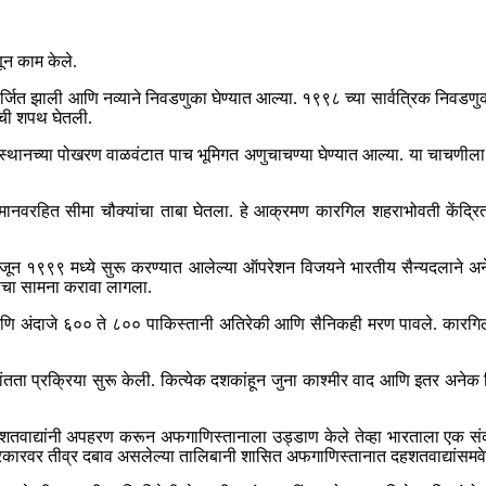
ून काम केले.
जित झाली आणि नव्याने निवडणुका घेण्यात आल्या. १९९८ च्या सार्वत्रिक निवडणुका
ाची शपथ घेतली.
ाजस्थानच्या पोखरण वाळवंटात पाच भूमिगत अणुचाचण्या घेण्यात आल्या. या चाचणील
मानवरहित सीमा चौक्यांचा ताबा घेतला. हे आक्रमण कारगिल शहराभोवती केंद्र
ली. जून १९९९ मध्ये सुरू करण्यात आलेल्या ऑपरेशन विजयने भारतीय सैन्यदलाने अन
याचा सामना करावा लागला.
 आणि अंदाजे ६०० ते ८०० पाकिस्तानी अतिरेकी आणि सैनिकही मरण पावले. कारगिलम
तता प्रक्रिया सुरू केली. कित्येक दशकांहून जुना काश्मीर वाद आणि इतर अनेक विव
हशतवाद्यांनी अपहरण करून अफगाणिस्तानाला उड्डाण केले तेव्हा भारताला एक सं
सरकारवर तीव्र दबाव असलेल्या तालिबानी शासित अफगाणिस्तानात दहशतवाद्यांसमवेत 