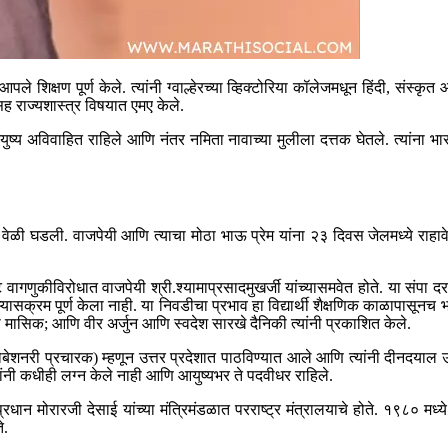
े शिक्षण पूर्ण केले. त्यांनी ग्वाल्हेरच्या व्हिक्टोरिया कॉलेजमधून हिंदी, संस्कृ
ीसह राज्यशास्त्र विषयात एमए केले.
ण आयुष्य अविवाहित राहिले आणि नंतर नमिता नावाच्या मुलीला दत्तक घेतले. त्यांना
 घडली. वाजपेयी आणि त्याचा मोठा भाऊ प्रेम यांना २३ दिवस जेलमध्ये राहावे ला
 वागणुकीविरोधात वाजपेयी श्री.श्यामाप्रसादमुखर्जी यांच्यासमवेत होते. या संपा दर
यासक्रम पूर्ण केला नाही. या निवडीचा प्रभाव हा विद्यार्थी शैक्षणिक काळापासूनच भार
ंदी मासिक; आणि वीर अर्जुन आणि स्वदेश सारखे दैनिकी त्यांनी प्रकाशित केले.
रोबेशनरी प्रचारक) म्हणून उत्तर प्रदेशात पाठविण्यात आले आणि त्यांनी दीनदयाल उप
यांनी कधीही लग्न केले नाही आणि आयुष्यभर ते पदवीधर राहिले.
ान मोरारजी देसाई यांच्या मंत्रिमंडळात परराष्ट्र मंत्रालयाचे होते. १९८० मध
े.