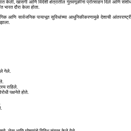
वात केली, खासगी आणि विदेशी क्षेत्रातील गुंतवणूकींना प्रोत्साहन दिले आणि संशो
षांत भारत दौरा केला होता.
 औद्योगिक आणि सार्वजनिक पायाभूत सुविधांच्या आधुनिकीकरणामुळे देशाची आंतरराष
 झाला.
े गेले.
ले.
्य राहिले.
ोधी पक्षनेते होते.
.
े.
ाषणे, लेख आणि घोषणांचे विविध संग्रह केले गेले.